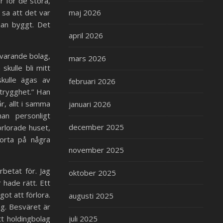
r för de stora,
 sa att det var
maj 2026
man byggt. Det
april 2026
uvarande bolag,
mars 2026
kulle bli mitt
kulle ägas av
februari 2026
 trygghet.” Han
r, allt i samma
januari 2026
an personligt
december 2025
örlorade huset,
borta på några
november 2025
rbetat för. Jag
oktober 2025
 hade rätt. Ett
got att förlora.
augusti 2025
ng. Besväret är
t holdingbolag
juli 2025