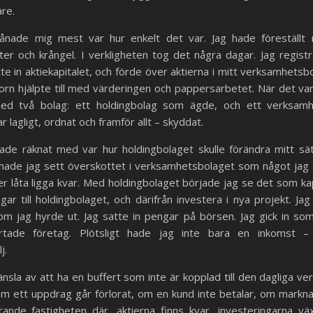
re.
nade mig mest var hur enkelt det var. Jag hade föreställt
ister och krångel. I verkligheten tog det några dagar. Jag regist
te in aktiekapitalet, och förde över aktierna i mitt verksamhetsbo
orn hjälpte till med värderingen och pappersarbetet. När det var
ed två bolag: ett holdingbolag som ägde, och ett verksam
ar lagligt, ordnat och framför allt – skyddat.
hade räknat med var hur holdingbolaget skulle förändra mitt sät
 hade jag sett överskottet i verksamhetsbolaget som något jag a
ller låta ligga kvar. Med holdingbolaget började jag se det som kap
gar till holdingbolaget, och därifrån investera i nya projekt. Jag
om jag hyrde ut. Jag satte in pengar på börsen. Jag gick in so
rtade företag. Plötsligt hade jag inte bara en inkomst 
j.
änsla av att ha en buffert som inte är kopplad till den dagliga v
 om ett uppdrag går förlorat, om en kund inte betalar, om markn
arande fastigheten där, aktierna finns kvar, investeringarna vä