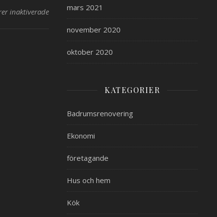
mars 2021
r inaktiverade
för Mötet med revisor som förändrade allt
november 2020
oktober 2020
KATEGORIER
Badrumsrenovering
Ekonomi
företagande
Hus och hem
Kök