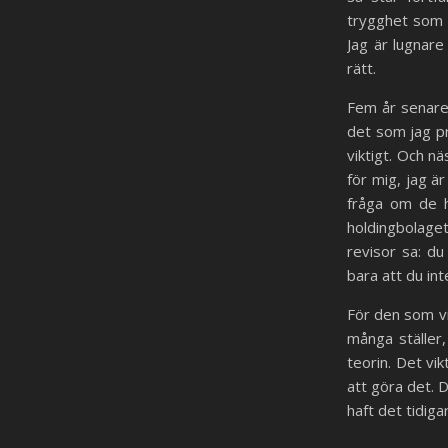
trygghet som 
Jag är lugnare
rätt.
Fem år senare 
det som jag pr
viktigt. Och n
för mig, jag ä
fråga om de ha
holdingbolaget
revisor sa: du
bara att du int
För den som vi
många ställer,
teorin. Det vi
att göra det. 
haft det tidiga