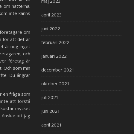
maj 2023
e om nätterna.
 som inte känns
april 2023
juni 2022
a företagare om
 för att det är
februari 2022
et är nog inget
öretagaren, och
januari 2022
iver företag är
gt. Och som min
december 2021
yfte. Du ångrar
oktober 2021
r en fråga som
juli 2021
inte att förstå
e kostar mycket
juni 2021
 önskar att jag
april 2021