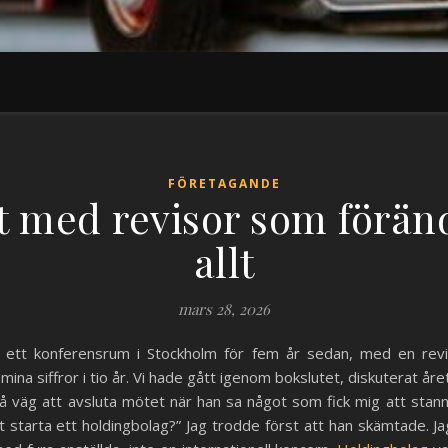
FÖRETAGANDE
t med revisor som förän
allt
mars 28, 2026
i ett konferensrum i Stockholm för fem år sedan, med en re
mina siffror i tio år. Vi hade gått igenom bokslutet, diskuterat åre
på väg att avsluta mötet när han sa något som fick mig att stan
t starta ett holdingbolag?” Jag trodde först att han skämtade. Jag