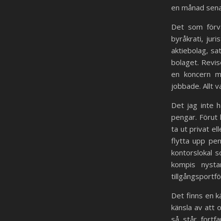
en månad sena
Det som förvå
byråkrati, jur
aktiebolag, sat
bolaget. Revis
en koncern m
jobbade. Allt v
Det jag inte 
pengar. Förut
ta ut privat e
flytta upp pen
kontorslokal s
kompis nysta
tillgångsportföl
Det finns en k
känsla av att
så står fortf