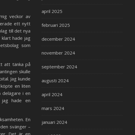
april 2025
 mig veckor av
rerade ett nytt
februari 2025
lag till det nya
 klart hade jag
december 2024
hetsbolag som
november 2024
t att tänka på
september 2024
ntingen skulle
ital. Jag kunde
augusti 2024
 köpte en liten
m delägare i en
april 2024
– jag hade en
mars 2024
erksamheten. En
januari 2024
aden svänger –
xer. Det är en