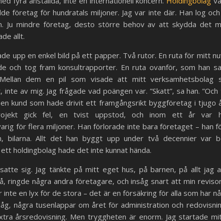
ed fyra anställda, inte en internationell koncern.
Holdingbolag
va
de företag för hundratals miljoner. Jag var inte där. Han log och
m. Ju mindre företag, desto större behov av att skydda det 
de allt.
tade upp en enkel bild på ett papper. Två rutor. En ruta för mitt n
de och tog fram konsultrapporter. En ruta ovanför, som han sa s
. Mellan dem en pil som visade att mitt verksamhetsbolag s
, inte av mig. Jag frågade vad poängen var. ”Skatt”, sa han. ”Och
n kund som hade drivit ett framgångsrikt byggföretag i tjugo å
rojekt gick fel, en tvist uppstod, och inom ett år var h
arig för flera miljoner. Han förlorade inte bara företaget – han f
 bilarna. Allt det han byggt upp under två decennier var 
tt holdingbolag hade det inte kunnat hända.
satte sig. Jag tänkte på mitt eget hus, på barnen, på allt jag a
å, ringde några andra företagare, och insåg snart att min revisor
 inte en lyx för de stora – det är en försäkring för alla som har nå
åg, några tusenlappar om året för administration och redovisni
extra årsredovisning. Men tryggheten är enorm. Jag startade mit