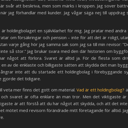
är svår att beskriva, men som märks i kroppen. Jag sover bättr
 när jag förhandlar med kunder. Jag vågar säga nej till uppdrag
är holdingbolaget en självklarhet för mig. Jag pratar med andr
atar om försäkringar och pension – inte för att det är roligt, utan
ästan varje gång hör jag samma sak som jag sa till min revisor: ”D
r inte så stor.” Jag brukar svara med den där historien om byggf
r något att förlora. Svaret är alltid ja. För de flesta som dr
 en av de enklaste och billigaste sätten att skydda det man byg
 ångrar inte att du startade ett holdingbolag i förebyggande s
e gjorde det tidigare.
ll veta mer finns det gott om material.
Vad är ett holdingbolag?
ä
 och svaret är ofta enklare än man tror. Men det viktigaste är 
ktigaste är att förstå att du har något att skydda, och att det int
Det mötet med revisorn förändrade mitt företagande för alltid. Jag
re.