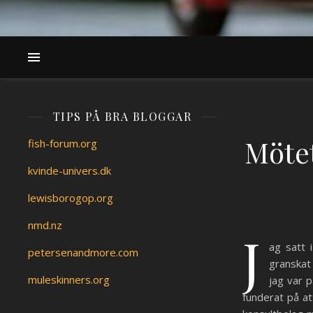
TIPS PÅ BRA BLOGGAR
Möte
fish-forum.org
kvinde-univers.dk
lewisborogop.org
nmd.nz
J
ag satt 
petersenandmore.com
granskat 
muleskinners.org
jag var 
funderat på at