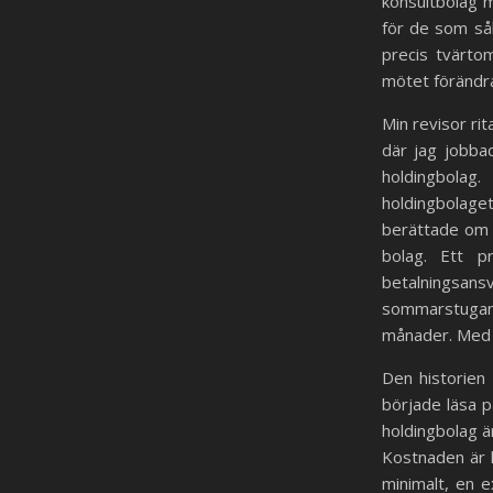
konsultbolag m
för de som sål
precis tvärto
mötet förändra
Min revisor ri
där jag jobba
holdingbolag
holdingbolaget
berättade om e
bolag. Ett p
betalningsansv
sommarstugan,
månader. Med e
Den historien 
började läsa p
holdingbolag är
Kostnaden är l
minimalt, en 