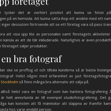
pp företaget
 tycker det är oerhört positivt att kunna se foton på
gen på en hemsida. Att kunna sätta ihop ett ansikte med ett na
t inger dessutom förtroende att se ett företag vara så pass tran
ra att visa upp lite av personalen samt företagets aktiviteter
n känsla av att de blir inkluderade. Naturligtvis är även produktf
företaget säljer produkter.
 en bra fotograf
an ska se proffsig ut och tilltala kunderna så är bästa lösninge
 fotograf. Helst någon med erfarenhet av just företagsfotogr
f Stockholm
så finns många bra alternativ att välja på.
alltså helst vara en fotograf som kan hantera fotografering å
är helt annorlunda än till exempel studiofotografering. Det gä
fråga kan konsten att få människor att slappna av framför ka
ästa hos varje enskild person.