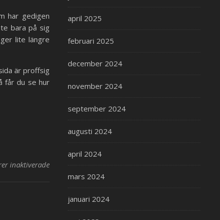
 har gedigen
april 2025
nte bara på sig
ger lite längre
februari 2025
december 2024
ida är proffsig
 får du se hur
november 2024
september 2024
augusti 2024
april 2024
r inaktiverade
för Proffsiga foton kan lyfta företagets hemsida
mars 2024
januari 2024