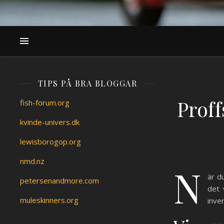
TIPS PÅ BRA BLOGGAR
Proff
fish-forum.org
kvinde-univers.dk
lewisborogop.org
nmd.nz
N
är d
petersenandmore.com
det 
muleskinners.org
inve