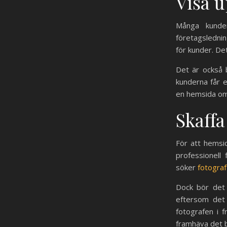
Visa u
Många kunder
företagslednin
för kunder. De
Det är också b
kunderna får e
en hemsida om 
Skaffa
För att hemsid
professionell
söker
fotogra
Dock bör det 
eftersom det 
fotografen i 
framhäva det b