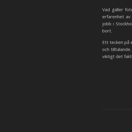
Vad gäller fo
erfarenhet av 
jobb i Stockho
bort.
Ett tecken på 
och tilltaland
viktigt det fa