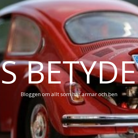
S BETYDE
Bloggen om allt som har armar och ben