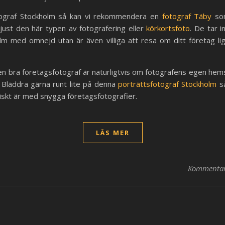
tograf Stockholm så kan vi rekommendera en
fotograf Täby
som
just den här typen av fotografering eller
körkortsfoto
. De tar i
lm med omnejd utan är även villiga att resa om ditt företag lig
en bra företagsfotograf är naturligtvis om fotografens egen hems
e. Bläddra gärna runt lite på denna
porträttsfotograf Stockholm
så
ktiskt är med snygga företagsfotografier.
LÄS MER
Kommentare