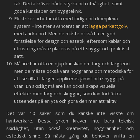
tak. Detta kräver både styrka och uthållighet, samt
goda kunskaper om byggteknik.
Elektriker arbetar ofta med farliga och komplexa
system – lite mer avancerat än att
lägga parkettgolv
,
med andra ord. Men de måste också ha en god
förståelse för design och estetik, eftersom kablar och
utrustning måste placeras på ett snyggt och praktiskt
sätt.
Målare har ofta en djup kunskap om färg och färgteori.
Men de måste också vara noggranna och metodiska för
att se till att färgen appliceras jämnt och snyggt på
ytan. En skicklig målare kan också skapa visuella
effekter med färg och skuggor, som kan förbättra
utseendet på en yta och göra den mer attraktiv.
Det var 10 saker som du kanske inte visste om
hantverkare. Dessa yrken kräver inte bara teknisk
skicklighet, utan också kreativitet, noggrannhet och
estetiskt sinne. Så nästa gång du behöver anlita en