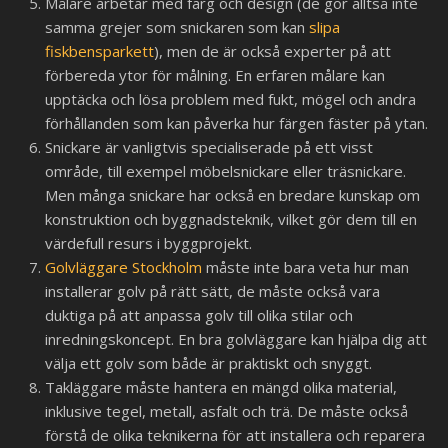
Målare arbetar med färg och design (de gör alltså inte
samma grejer som snickaren som kan
slipa
fiskbensparkett
), men de är också experter på att
förbereda ytor för målning. En erfaren målare kan
upptäcka och lösa problem med fukt, mögel och andra
förhållanden som kan påverka hur färgen fäster på ytan.
Snickare är vanligtvis specialiserade på ett visst
område, till exempel möbelsnickare eller träsnickare.
Men många snickare har också en bredare kunskap om
konstruktion och byggnadsteknik, vilket gör dem till en
värdefull resurs i byggprojekt.
Golvläggare Stockholm
måste inte bara veta hur man
installerar golv på rätt sätt, de måste också vara
duktiga på att anpassa golv till olika stilar och
inredningskoncept. En bra golvläggare kan hjälpa dig att
välja ett golv som både är praktiskt och snyggt.
Takläggare måste hantera en mängd olika material,
inklusive tegel, metall, asfalt och trä. De måste också
förstå de olika teknikerna för att installera och reparera