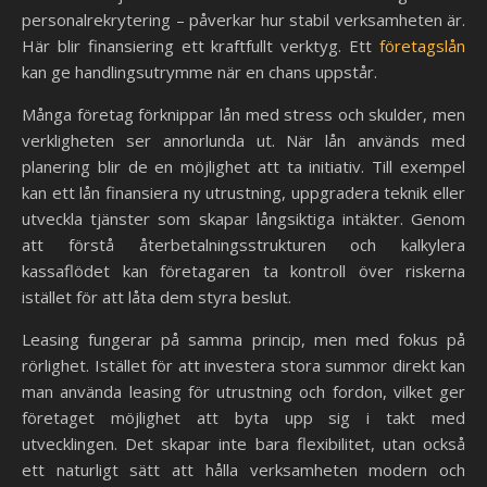
personalrekrytering – påverkar hur stabil verksamheten är.
Här blir finansiering ett kraftfullt verktyg. Ett
företagslån
kan ge handlingsutrymme när en chans uppstår.
Många företag förknippar lån med stress och skulder, men
verkligheten ser annorlunda ut. När lån används med
planering blir de en möjlighet att ta initiativ. Till exempel
kan ett lån finansiera ny utrustning, uppgradera teknik eller
utveckla tjänster som skapar långsiktiga intäkter. Genom
att förstå återbetalningsstrukturen och kalkylera
kassaflödet kan företagaren ta kontroll över riskerna
istället för att låta dem styra beslut.
Leasing fungerar på samma princip, men med fokus på
rörlighet. Istället för att investera stora summor direkt kan
man använda leasing för utrustning och fordon, vilket ger
företaget möjlighet att byta upp sig i takt med
utvecklingen. Det skapar inte bara flexibilitet, utan också
ett naturligt sätt att hålla verksamheten modern och