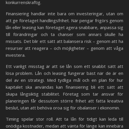
konkurrenskraftig.
Finansiering handlar inte bara om investeringar, utan om
att ge företaget handlingsfrihet. När pengar frigörs genom
lån eller leasing kan företaget agera snabbare, anpassa sig
till förändringar och ta chanser som annars skulle ha
missats. Det blir ett sätt att balansera risk – genom att ha
resurser att reagera – och möjligheter – genom att våga
investera.
Ett vanligt misstag är att se lån som ett snabbt sätt att
lösa problem. Lån och leasing fungerar bäst när de är en
del av en strategi. Med tydliga mål och en plan för hur
kapitalet ska användas kan finansiering bli ett sätt att
skapa långsiktig stabilitet. Företag som tar ansvar för
planeringen får dessutom större frihet att fatta kreativa
beslut, utan att behöva oroa sig för obalanser i ekonomin.
Timing spelar stor roll. Att ta lån för tidigt kan leda till
onödiga kostnader, medan att vänta för länge kan innebära