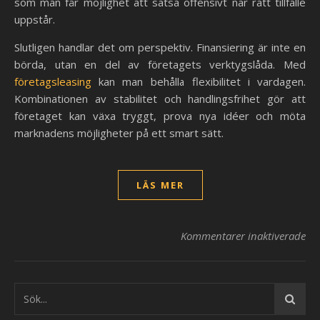
som man får möjlighet att satsa offensivt när rätt tillfälle
uppstår.
Slutligen handlar det om perspektiv. Finansiering är inte en
börda, utan en del av företagets verktygslåda. Med
företagsleasing
kan man behålla flexibilitet i vardagen.
Kombinationen av stabilitet och handlingsfrihet gör att
företaget kan växa tryggt, prova nya idéer och möta
marknadens möjligheter på ett smart sätt.
LÄS MER
Kommentarer inaktiverade
fö