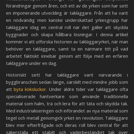
förändringar genom åren, och ett av de yrken som har sett
en imponerande utveckling är takläggare. Från att ha varit
en nödvändig men kanske underskattad yrkesgrupp har
takläggare idag en central roll när det gäller att skydda
byggnader och skapa hållbara lösningar. I denna artikel
kommer vi att utforska historien av takläggaryrket, när man
behöver en takläggare, samt ta en närmare titt på vad
arbetet faktiskt innebär genom att följa med en erfaren
takläggare under en dag.
Historiskt sett har takläggare varit närvarande i
byggbranschen sedan länge, särskilt med mindre jobb som
att
byta köksluckor
. Under äldre tider var takläggare ofta
specialiserade hantverkare som använde traditionella
material som halm, trä och lera för att täta och skydda tak.
Med industrialiseringen och införandet av nya material som
tegel och metall genomgick yrket en revolution. Takläggare
blev mer efterfrågade och deras roll blev central för att
säkerställa ett stabilt och väderbeständigt tak över