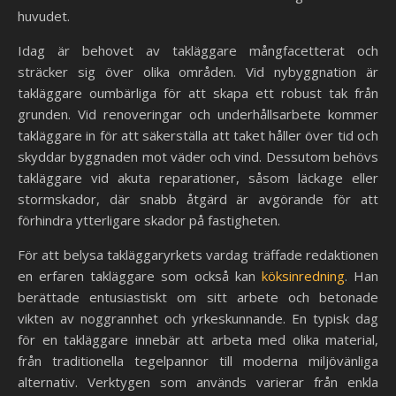
huvudet.
Idag är behovet av takläggare mångfacetterat och
sträcker sig över olika områden. Vid nybyggnation är
takläggare oumbärliga för att skapa ett robust tak från
grunden. Vid renoveringar och underhållsarbete kommer
takläggare in för att säkerställa att taket håller över tid och
skyddar byggnaden mot väder och vind. Dessutom behövs
takläggare vid akuta reparationer, såsom läckage eller
stormskador, där snabb åtgärd är avgörande för att
förhindra ytterligare skador på fastigheten.
För att belysa takläggaryrkets vardag träffade redaktionen
en erfaren takläggare som också kan
köksinredning
. Han
berättade entusiastiskt om sitt arbete och betonade
vikten av noggrannhet och yrkeskunnande. En typisk dag
för en takläggare innebär att arbeta med olika material,
från traditionella tegelpannor till moderna miljövänliga
alternativ. Verktygen som används varierar från enkla